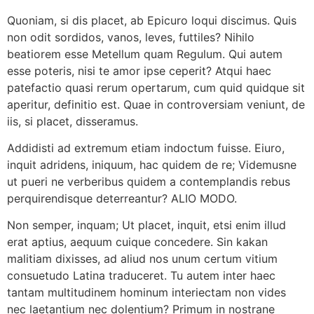
Quoniam, si dis placet, ab Epicuro loqui discimus. Quis
non odit sordidos, vanos, leves, futtiles? Nihilo
beatiorem esse Metellum quam Regulum. Qui autem
esse poteris, nisi te amor ipse ceperit? Atqui haec
patefactio quasi rerum opertarum, cum quid quidque sit
aperitur, definitio est. Quae in controversiam veniunt, de
iis, si placet, disseramus.
Addidisti ad extremum etiam indoctum fuisse. Eiuro,
inquit adridens, iniquum, hac quidem de re; Videmusne
ut pueri ne verberibus quidem a contemplandis rebus
perquirendisque deterreantur? ALIO MODO.
Non semper, inquam; Ut placet, inquit, etsi enim illud
erat aptius, aequum cuique concedere. Sin kakan
malitiam dixisses, ad aliud nos unum certum vitium
consuetudo Latina traduceret. Tu autem inter haec
tantam multitudinem hominum interiectam non vides
nec laetantium nec dolentium? Primum in nostrane