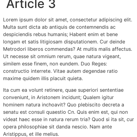
Article 3
Lorem ipsum dolor sit amet, consectetur adipiscing elit.
Multa sunt dicta ab antiquis de contemnendis ac
despiciendis rebus humanis; Habent enim et bene
longam et satis litigiosam disputationem. Cur deinde
Metrodori liberos commendas? At multis malis affectus.
Ut necesse sit omnium rerum, quae natura vigeant,
similem esse finem, non eundem. Duo Reges:
constructio interrete. Vitae autem degendae ratio
maxime quidem illis placuit quieta.
Ita cum ea volunt retinere, quae superiori sententiae
conveniunt, in Aristonem incidunt; Qualem igitur
hominem natura inchoavit? Quo plebiscito decreta a
senatu est consuli quaestio Cn. Quis enim est, qui non
videat haec esse in natura rerum tria? Quod si ita sit, cur
opera philosophiae sit danda nescio. Nam ante
Aristippus, et ille melius.